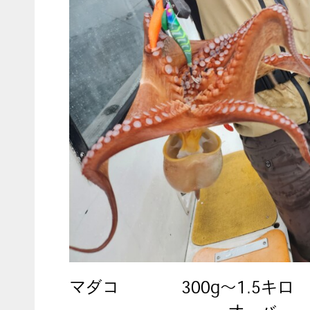
マダコ
300g～1.5キロ