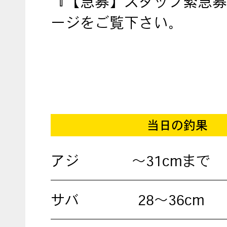
『【急募】スタッフ緊急募
ージをご覧下さい。
当日の釣果
アジ
～31cmまで
サバ
28～36cm