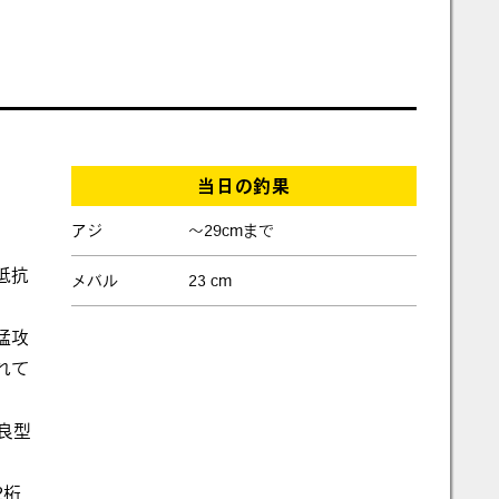
当日の釣果
アジ
～29cmまで
抵抗
メバル
23 cm
猛攻
れて
、
良型
2桁