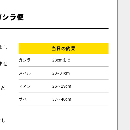
のガシラ便
まし
当日の釣果
ガシラ
23cmまで
ませ
メバル
23~31cm
マアジ
26～29cm
など
サバ
37～40cm
まし