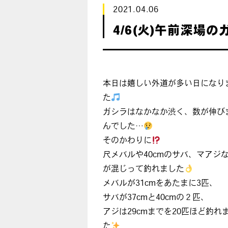
2021.04.06
4/6(火)午前深場
本日は嬉しい外道が多い日になり
た
ガシラはなかなか渋く、数が伸び
んでした…
そのかわりに
尺メバルや40cmのサバ、マアジ
が混じって釣れました
メバルが31cmをあたまに3匹、
サバが37cmと40cmの２匹、
アジは29cmまでを20匹ほど釣れ
た