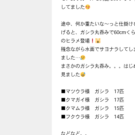
してました
途中、何か重たいな〜っと仕掛け
げると、ガシラ丸呑みで60cmく
のヒラメ登場
残念ながら水面でサヨナラしてし
ました…
まさかのガシラ丸呑み。。。はじ
見ました
■マツウラ様 ガシラ 17匹
■クマガイ様 ガシラ 17匹
■クマムラ様 ガシラ 15匹
■フクウラ様 ガシラ 14匹
などなど。。