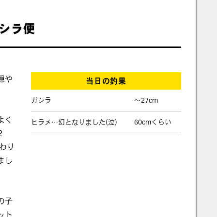
ガシラ便
穏や
当日の釣果
ガシラ
〜27cm
よく
ヒラメ…幻となりました(泣)
60cmくらい
2
いわり
まし
の子
ット