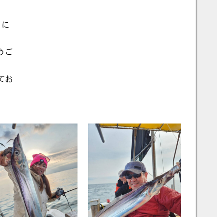
日に
うご
てお