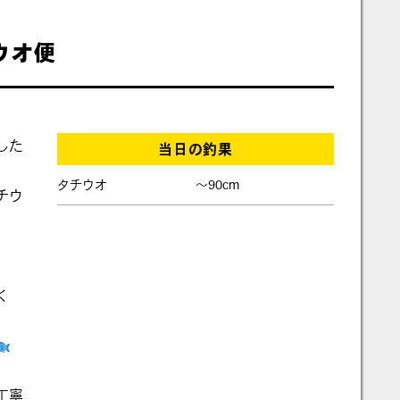
チウオ便
した
当日の釣果
タチウオ
〜90cm
チウ
く
丁寧