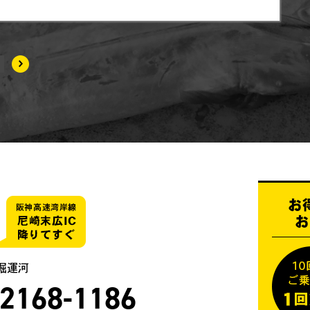
お
お
堀運河
-2168-1186