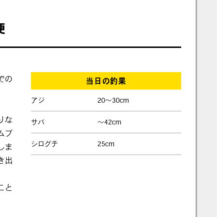
便
での
当日の釣果
アジ
20～30cm
りな
サバ
～42cm
ムブ
シログチ
25cm
しま
き出
こと
。