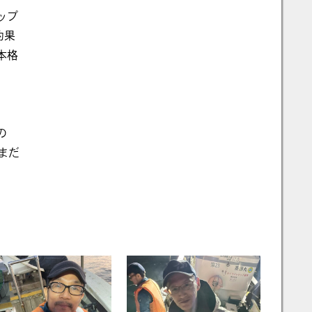
ップ
釣果
本格
の
まだ