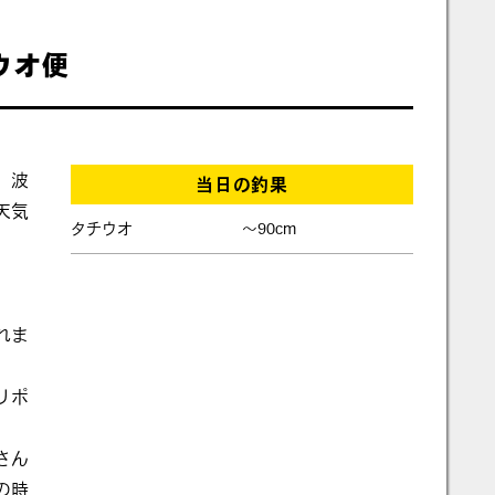
チウオ便
、波
当日の釣果
天気
タチウオ
〜90cm
れま
リポ
さん
の時