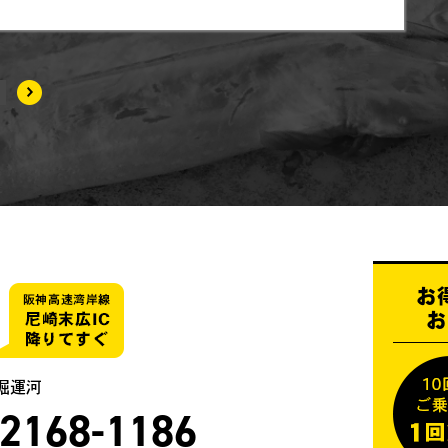
お
お
堀運河
-2168-1186