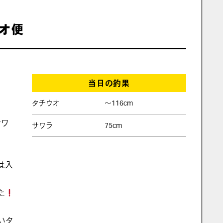
ウオ便
当日の釣果
タチウオ
〜116cm
サワ
サワラ
75cm
は入
た
いタ