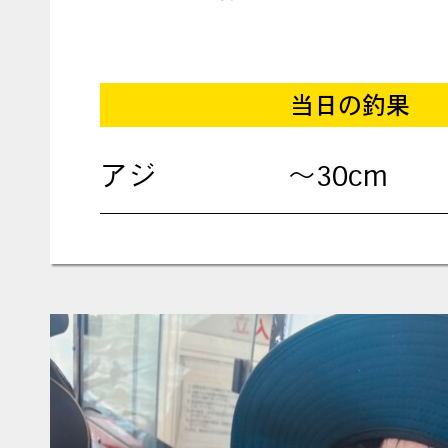
当日の釣果
アジ
～30cm