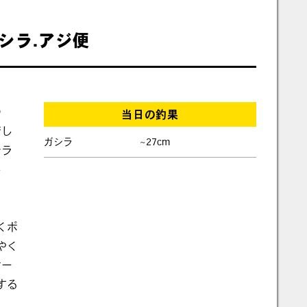
ガシラ.アジ便
の
当日の釣果
芳し
ガシラ
~27cm
シラ
し
くポ
やく
オー
する