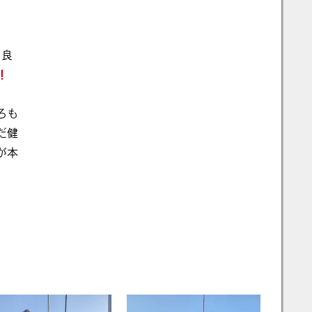
、良
ろも
だ健
が本