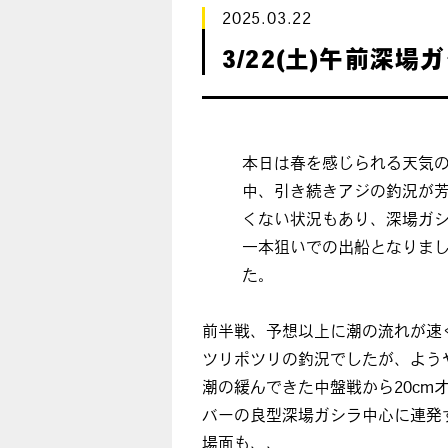
2025.03.22
3/22(土)午前深場
本日は春を感じられる天気
中、引き続きアジの釣況が
くない状況もあり、深場ガ
一本狙いでの出船となりま
た。
前半戦、予想以上に潮の流れが速
ツリポツリの釣況でしたが、よう
潮の緩んできた中盤戦から20cm
バーの良型深場ガシラ中心に連発
場面も、、