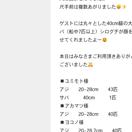
尺手前は複数あがりました
ゲストには丸々とした40cm級の
バ（船中7匹以上）シログチが顔
せてくれましたよー
本日はみなさまご利用頂きありが
ございました
ユミモト様
アジ 20~28cm 43匹
サバ 40cm 1匹
アカマツ様
アジ 20~28cm 40匹
ヨコノ様
アジ 20~28.7cm 40匹