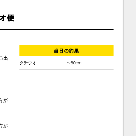
ウオ便
当日の釣果
お出
タチウオ
〜80cm
方が
方が