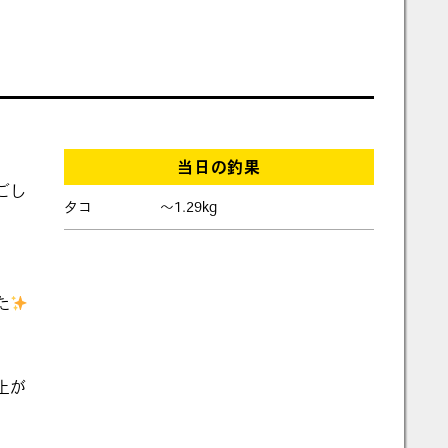
当日の釣果
ごし
タコ
〜1.29kg
た
上が