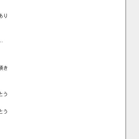
あり
…
頂き
とう
とう