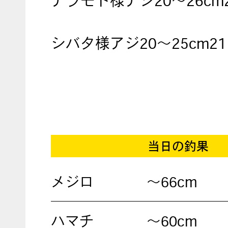
アラモト様アジ20～26cm
シバタ様アジ20～25cm2
当日の釣果
メジロ
～66cm
ハマチ
～60cm