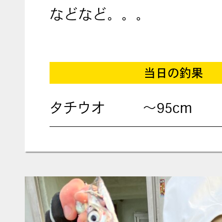
などなど。。。
当日の釣果
タチウオ
〜95cm