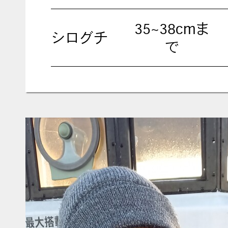
35~38cmま
シログチ
で