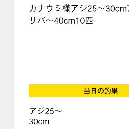
カナウミ様アジ25～30cm
サバ～40cm10匹
当日の釣果
アジ25～
30cm