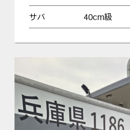
サバ
40cm級