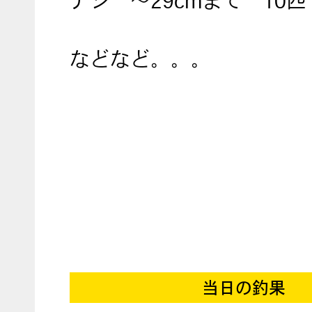
アジ ～29cmまで 10匹
などなど。。。
当日の釣果