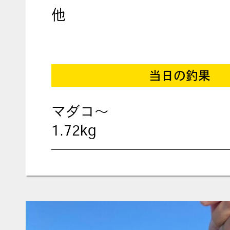
他
当日の釣果
マダコ〜
1.72kg