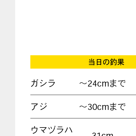
当日の釣果
ガシラ
～24cmまで
アジ
～30cmまで
ウマヅラハ
31cm