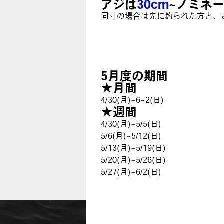
アジは
30cm
~ノミネ
同寸の場合は先に釣られた方と、
5月度の期間
★月間
4/30(月)~6~2(日)
★週間
4/30(月)~5/5(日)
5/6(月)~5/12(日)
5/13(月)~5/19(日)
5/20(月)~5/26(日)
5/27(月)~6/2(日)