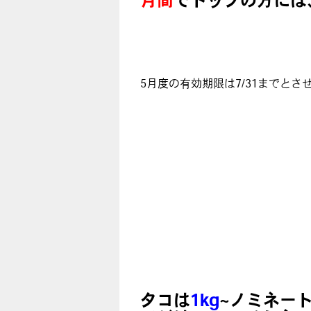
5月度の有効期限は7/31までとさ
タコは
1kg
~ノミネー