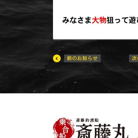
みなさま
大物
狙って遊