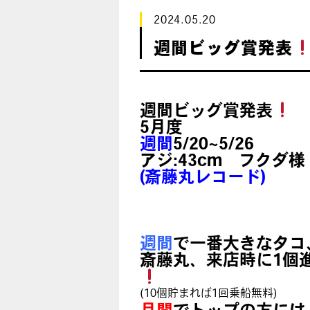
2024.05.20
週間ビッグ賞発表
週間ビッグ賞発表
5月度
週間
5/20~5/26
アジ:43cm フクダ様
(斎藤丸レコード)
週間
で一番大きなタコ
斎藤丸、来店時に1個
(10個貯まれば1回乗船無料)
月間
でトップの方には