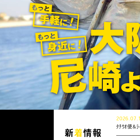
2026.07.
ﾀﾁｳｵ便
新
着
情報