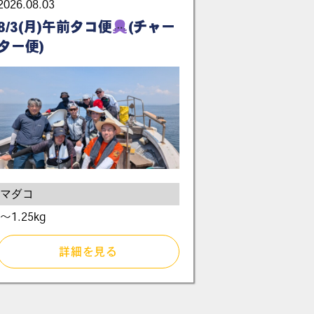
2026.08.03
8/3(月)午前タコ便
(チャー
ター便)
マダコ
〜1.25kg
詳細を見る