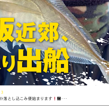
13
&ﾗｲﾄ落とし込こみ便始まります
࿠･･･