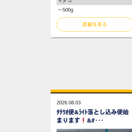
マダコ
～500g
詳細を見る
2026.08.03
ﾀﾁｳｵ便&ﾗｲﾄ落とし込み便始
まります
&#･･･