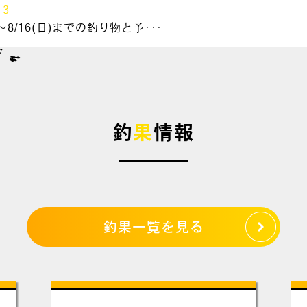
13
～8/16(日)までの釣り物と予･･･
釣
果
情報
釣果一覧を見る