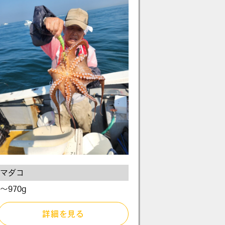
マダコ
～970g
詳細を見る