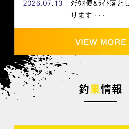
2026.07.13
ﾀﾁｳｵ便&ﾗｲﾄ落
ります'･･･
VIEW MORE
釣
果
情報