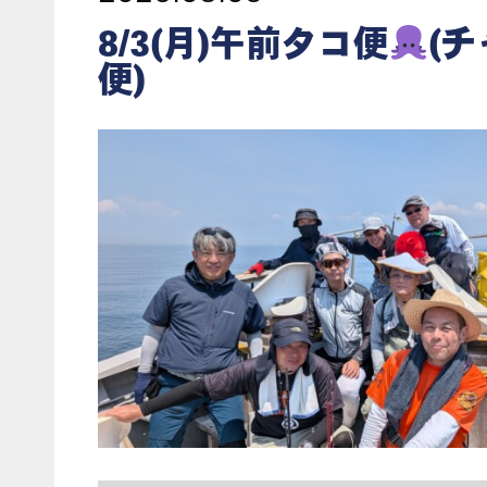
8/3(月)午前タコ便
(
便)