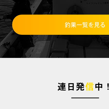
釣果一覧を見る
連日発
信
中