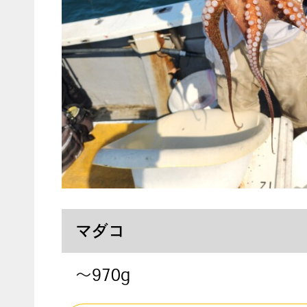
マダコ
～970g