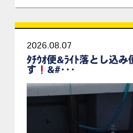
2026.08.07
ﾀﾁｳｵ便&ﾗｲﾄ落とし込
す
&#･･･