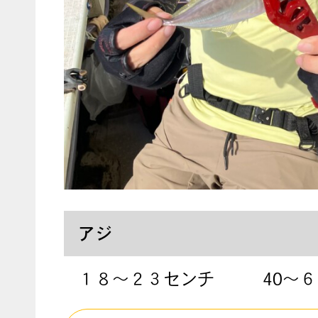
アジ
１８〜２３センチ
40〜