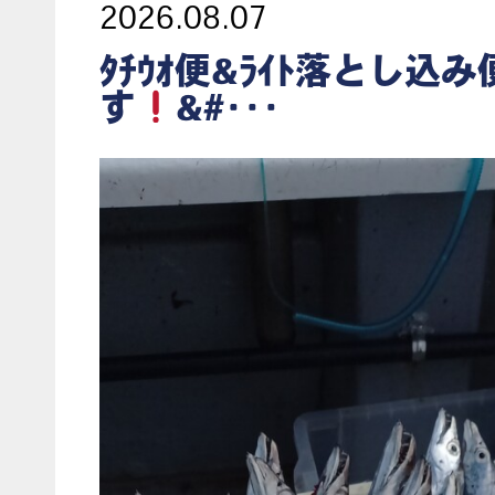
2026.08.07
ﾀﾁｳｵ便&ﾗｲﾄ落とし込
す
&#･･･