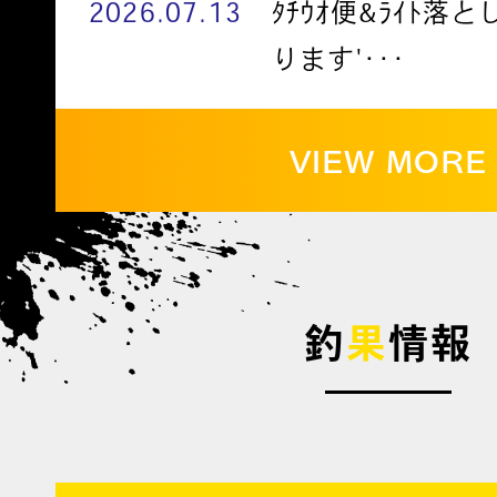
2026.07.13
ﾀﾁｳｵ便&ﾗｲﾄ落
ります'･･･
VIEW MORE
釣
果
情報