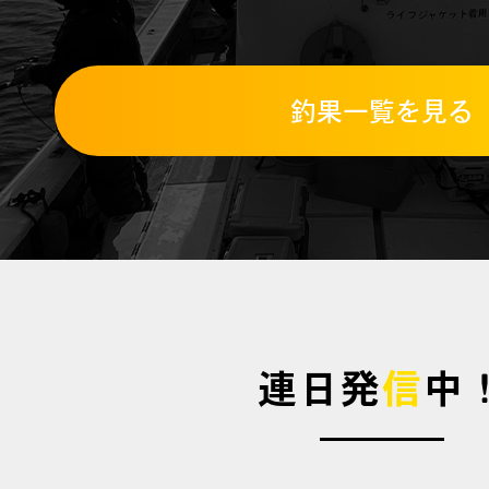
釣果一覧を見る
連日発
信
中