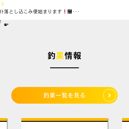
13
&ﾗｲﾄ落とし込こみ便始まります
࿠･･･
釣
果
情報
釣果一覧を見る