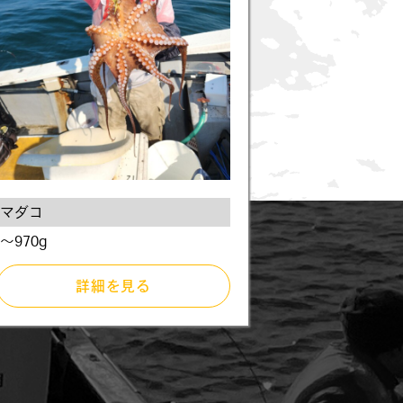
マダコ
～970g
詳細を見る