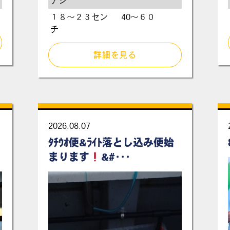
アジ
１８〜２３セン
40〜６０
チ
詳細を見る
2026.08.07
ﾀﾁｳｵ便&ﾗｲﾄ落とし込み便始
まります
&#･･･