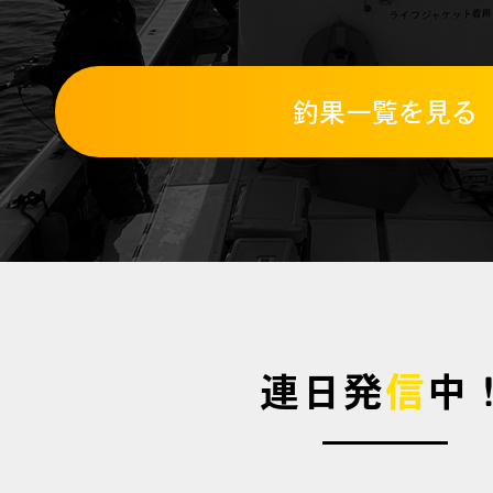
釣果一覧を見る
連日発
信
中