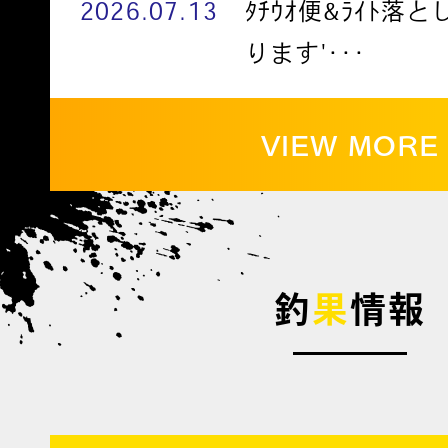
2026.07.13
ﾀﾁｳｵ便&ﾗｲﾄ落
ります'･･･
VIEW MORE
釣
果
情報