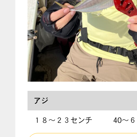
アジ
１８〜２３センチ
40〜