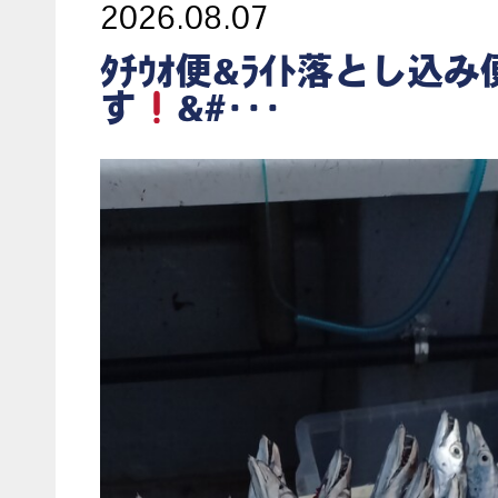
2026.08.07
ﾀﾁｳｵ便&ﾗｲﾄ落とし込
す
&#･･･