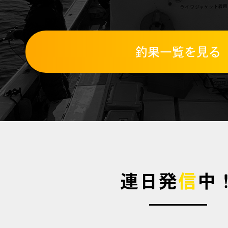
釣果一覧を見る
連日発
信
中