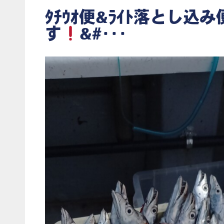
ﾀﾁｳｵ便&ﾗｲﾄ落とし込
す
&#･･･