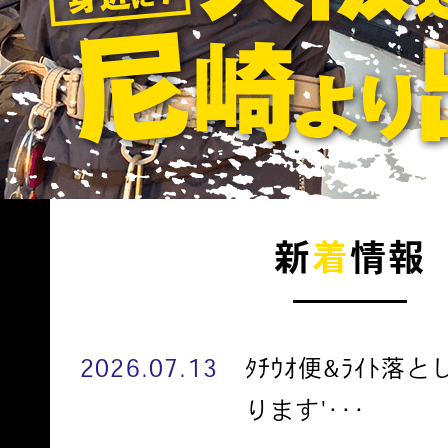
新
着
情報
2026.07.13
ﾀﾁｳｵ便&ﾗｲﾄ落
ります'･･･