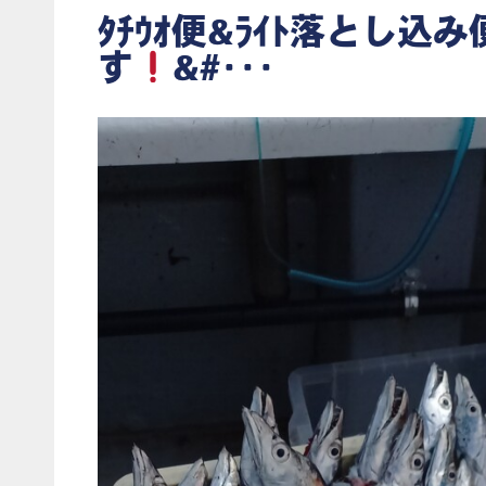
ﾀﾁｳｵ便&ﾗｲﾄ落とし込
す
&#･･･