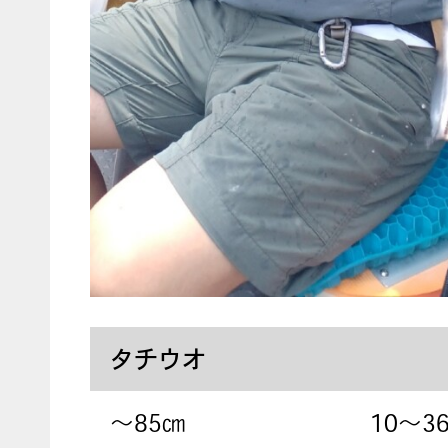
タチウオ
〜85㎝
10～3