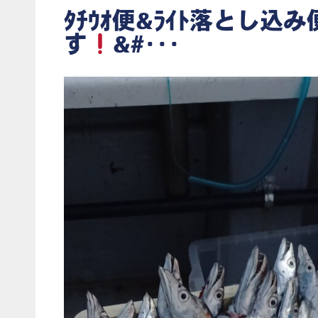
ﾀﾁｳｵ便&ﾗｲﾄ落とし込
す
&#･･･