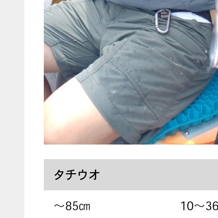
タチウオ
〜85㎝
10～3