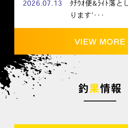
2026.07.13
ﾀﾁｳｵ便&ﾗｲﾄ落
ります'･･･
VIEW MORE
釣
果
情報