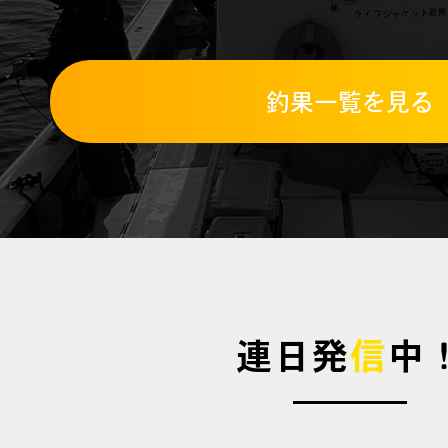
釣果一覧を見る
連日発
信
中