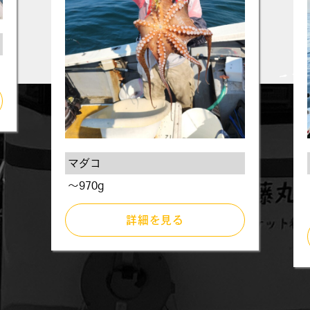
マダコ
～970g
詳細を見る