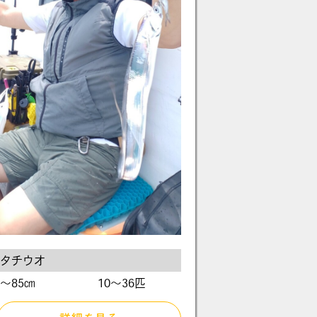
タチウオ
〜85㎝
10～36匹