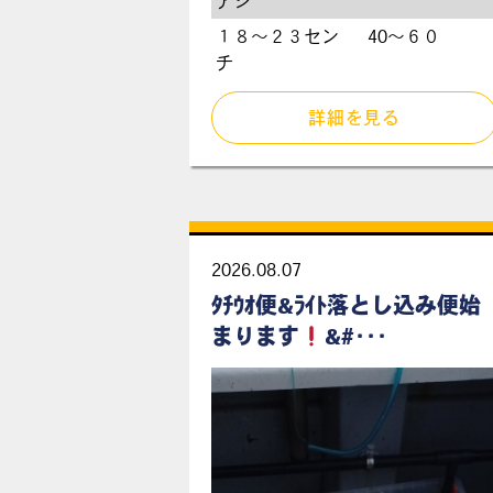
アジ
１８〜２３セン
40〜６０
チ
詳細を見る
2026.08.07
ﾀﾁｳｵ便&ﾗｲﾄ落とし込み便始
まります
&#･･･