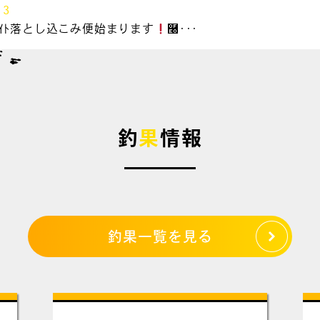
13
&ﾗｲﾄ落とし込こみ便始まります
࿠･･･
釣
果
情報
釣果一覧を見る