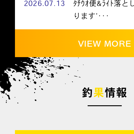
2026.07.13
ﾀﾁｳｵ便&ﾗｲﾄ落
ります'･･･
VIEW MORE
釣
果
情報