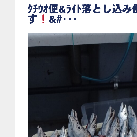
ﾀﾁｳｵ便&ﾗｲﾄ落とし込
す
&#･･･