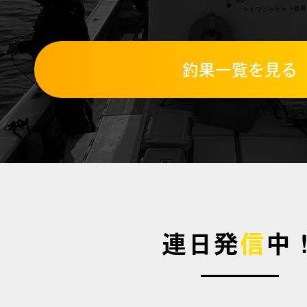
釣果一覧を見る
連日発
信
中