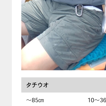
タチウオ
〜85㎝
10～3