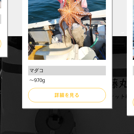
マダコ
～970g
詳細を見る