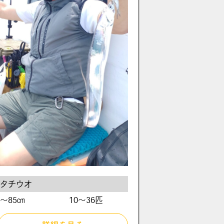
タチウオ
〜85㎝
10～36匹