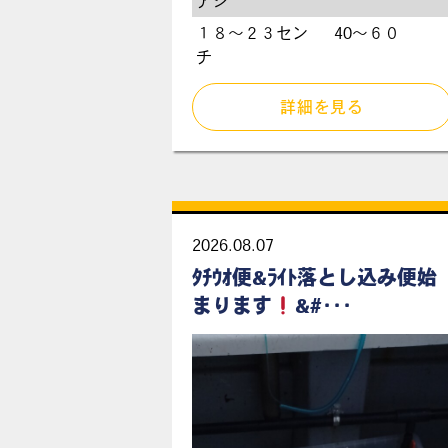
アジ
１８〜２３セン
40〜６０
チ
詳細を見る
2026.08.07
ﾀﾁｳｵ便&ﾗｲﾄ落とし込み便始
まります
&#･･･