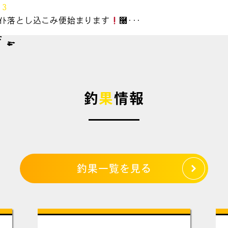
13
&ﾗｲﾄ落とし込こみ便始まります
࿠･･･
釣
果
情報
釣果一覧を見る