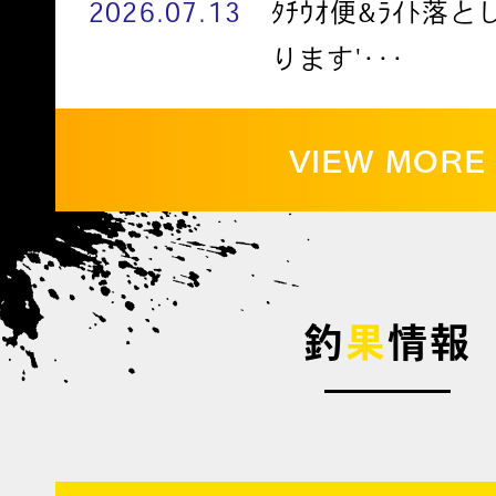
2026.07.13
ﾀﾁｳｵ便&ﾗｲﾄ落
ります'･･･
VIEW MORE
釣
果
情報