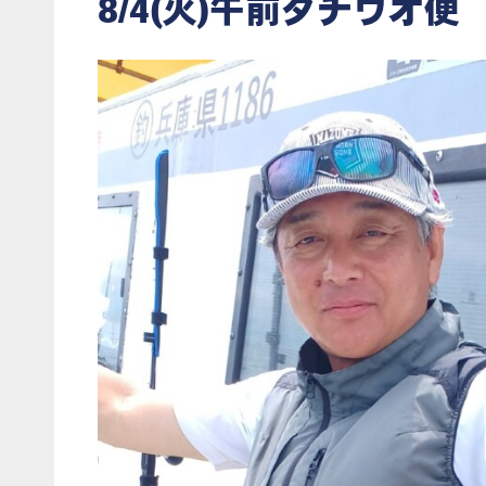
8/4(火)午前タチウオ便