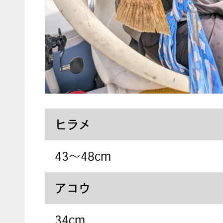
ヒラメ
43〜48cm
アコウ
34cm