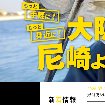
2026.07.
ﾀﾁｳｵ便
新
着
情報