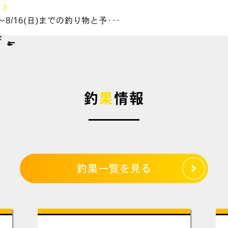
13
～8/16(日)までの釣り物と予･･･
釣
果
情報
釣果一覧を見る