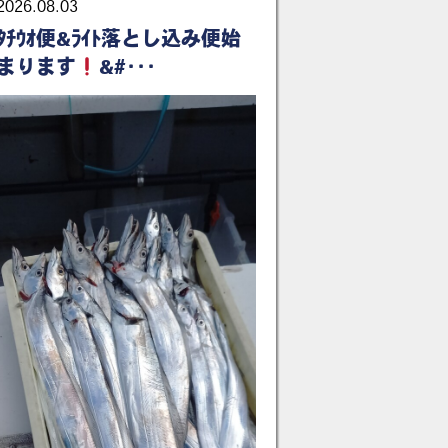
2026.08.03
ﾀﾁｳｵ便&ﾗｲﾄ落とし込み便始
まります
&#･･･