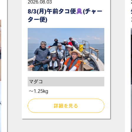
2026.08.03
8/3(月)午前タコ便
(チャー
ター便)
マダコ
〜1.25kg
詳細を見る