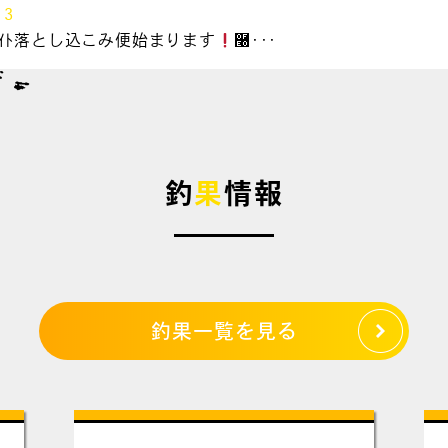
13
&ﾗｲﾄ落とし込こみ便始まります
࿠･･･
釣
果
情報
釣果一覧を見る