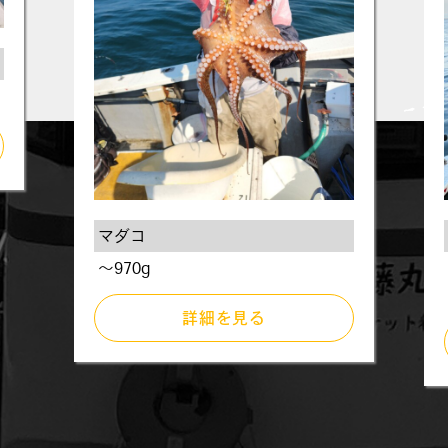
マダコ
～970g
詳細を見る