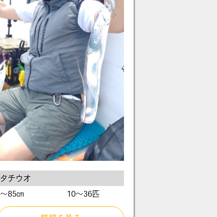
タチウオ
〜85㎝
10～36匹