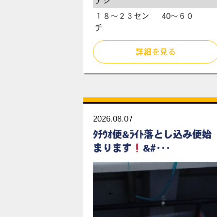
アジ
１８〜２３セン
40〜６０
チ
詳細を見る
2026.08.07
ﾀﾁｳｵ便&ﾗｲﾄ落とし込み便始
まります
&#･･･