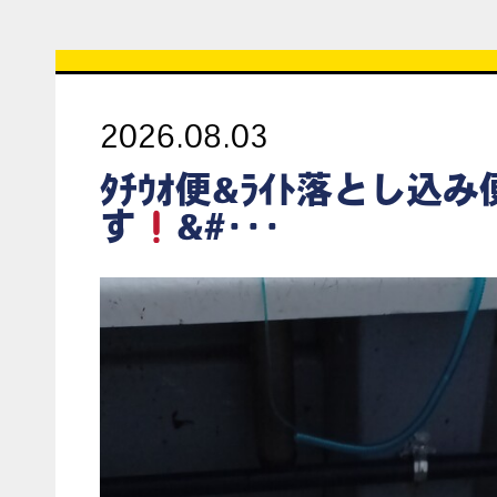
2026.08.03
ﾀﾁｳｵ便&ﾗｲﾄ落とし込
す
&#･･･