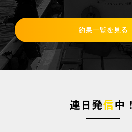
釣果一覧を見る
連日発
信
中