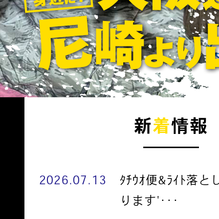
新
着
情報
2026.07.13
ﾀﾁｳｵ便&ﾗｲﾄ落
ります'･･･