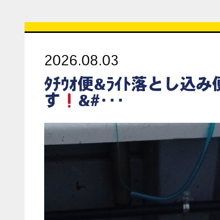
2026.08.03
ﾀﾁｳｵ便&ﾗｲﾄ落とし込
す
&#･･･