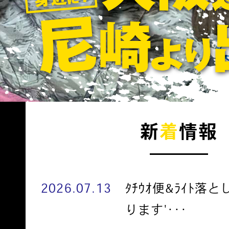
新
着
情報
2026.07.13
ﾀﾁｳｵ便&ﾗｲﾄ落
ります'･･･