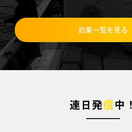
釣果一覧を見る
連日発
信
中