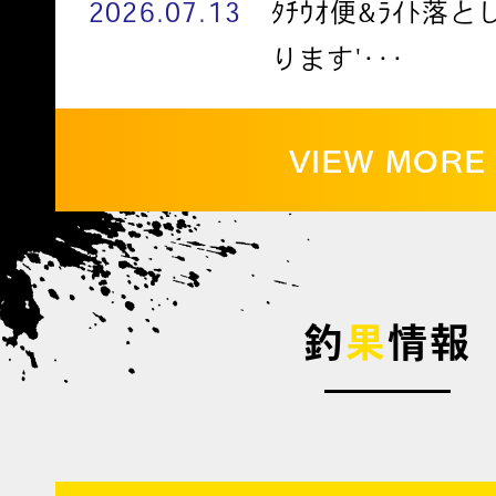
2026.07.13
ﾀﾁｳｵ便&ﾗｲﾄ落
ります'･･･
VIEW MORE
釣
果
情報