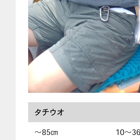
タチウオ
〜85㎝
10～3