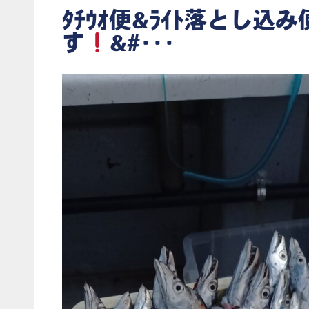
ﾀﾁｳｵ便&ﾗｲﾄ落とし込
す
&#･･･