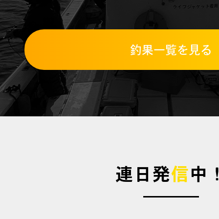
釣果一覧を見る
連日発
信
中