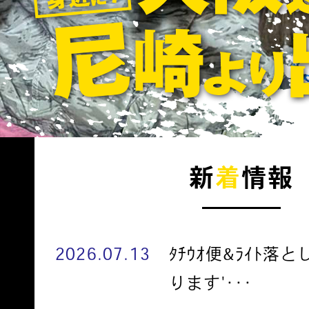
新
着
情報
2026.07.13
ﾀﾁｳｵ便&ﾗｲﾄ落
ります'･･･