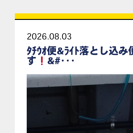
2026.08.03
ﾀﾁｳｵ便&ﾗｲﾄ落とし込
す
&#･･･