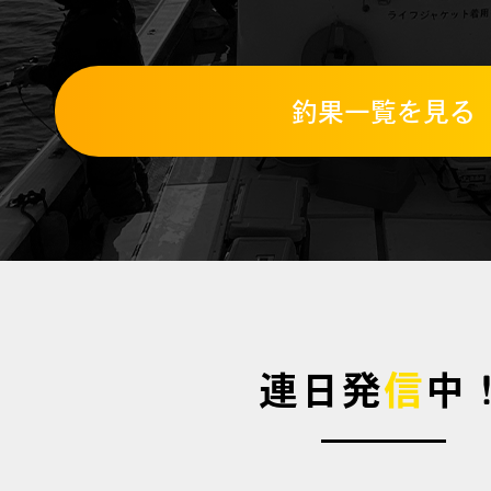
釣果一覧を見る
連日発
信
中