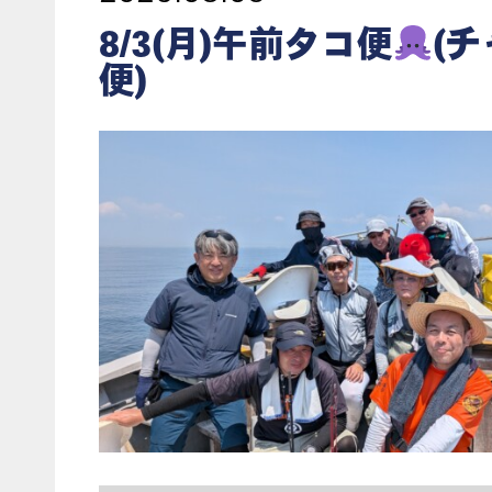
8/3(月)午前タコ便
(
便)