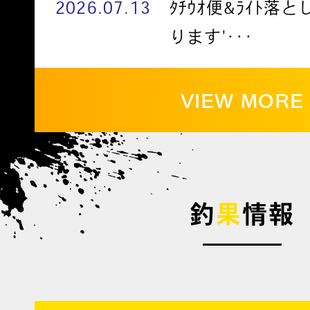
2026.07.13
ﾀﾁｳｵ便&ﾗｲﾄ落
ります'･･･
VIEW MORE
釣
果
情報