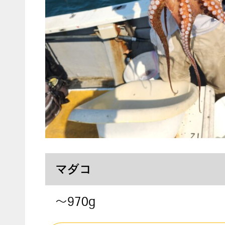
マダコ
～970g