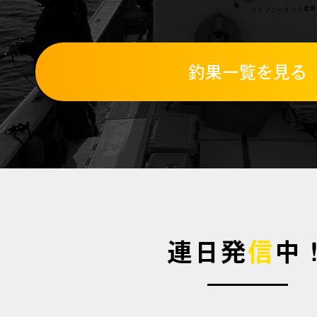
釣果一覧を見る
連日発
信
中