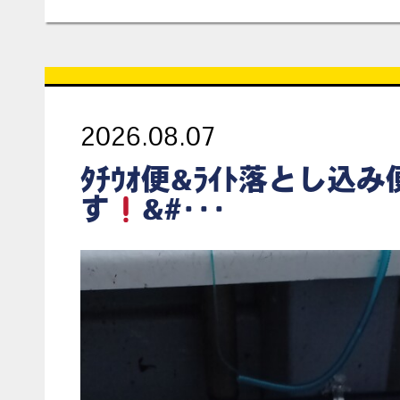
2026.08.07
ﾀﾁｳｵ便&ﾗｲﾄ落とし込
す
&#･･･