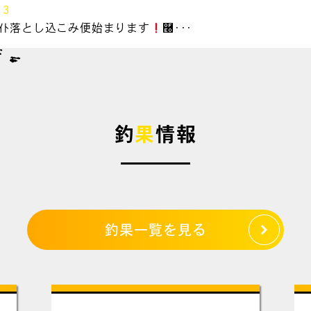
13
&ﾗｲﾄ落とし込こみ便始まります
࿠･･･
釣
果
情報
釣果一覧を見る