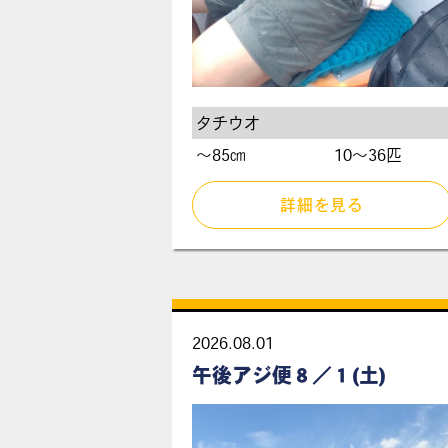
タチウオ
〜85㎝
10～36匹
詳細を見る
2026.08.01
午後アジ便８／１(土)