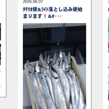
2026.08.07
ﾀﾁｳｵ便&ﾗｲﾄ落とし込み便始
まります
&#･･･