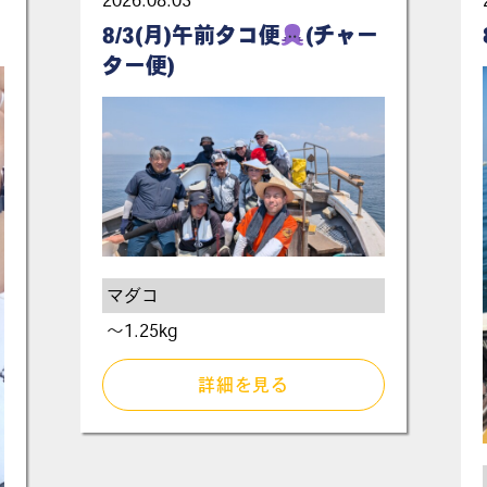
2026.08.03
8/3(月)午前タコ便
(チャー
ター便)
マダコ
〜1.25kg
詳細を見る