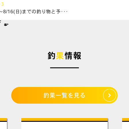
13
～8/16(日)までの釣り物と予･･･
釣
果
情報
釣果一覧を見る