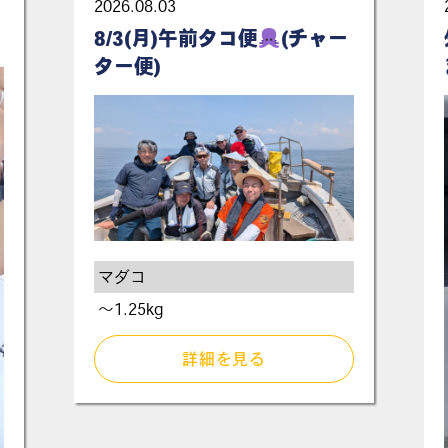
2026.08.03
8/3(月)午前タコ便
(チャー
ター便)
マダコ
〜1.25kg
詳細を見る