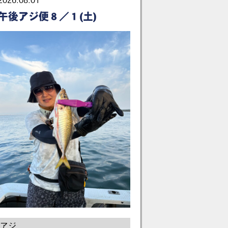
2026.08.01
午後アジ便８／１(土)
アジ