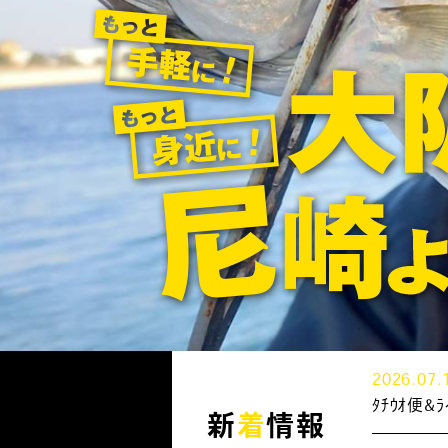
2026.07.
ﾀﾁｳｵ便
新
着
情報