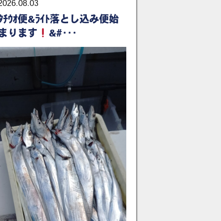
2026.08.03
ﾀﾁｳｵ便&ﾗｲﾄ落とし込み便始
まります
&#･･･