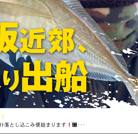
13
&ﾗｲﾄ落とし込こみ便始まります
࿠･･･