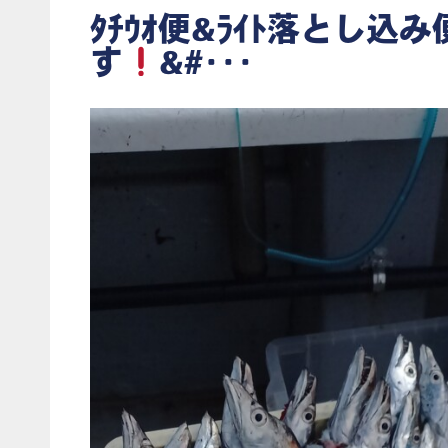
ﾀﾁｳｵ便&ﾗｲﾄ落とし込
す
&#･･･