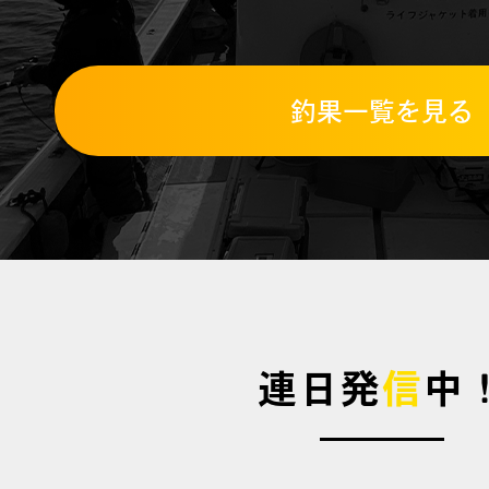
釣果一覧を見る
連日発
信
中