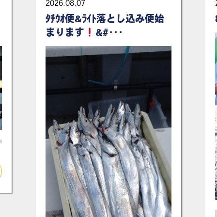
2026.08.07
ﾀﾁｳｵ便&ﾗｲﾄ落とし込み便始
まります
&#･･･