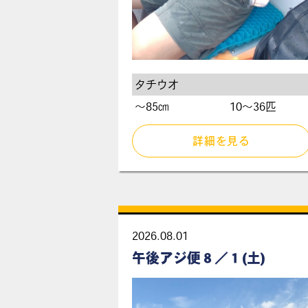
タチウオ
〜85㎝
10～36匹
詳細を見る
2026.08.01
午後アジ便８／１(土)