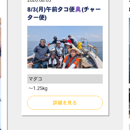
2026.08.03
8/3(月)午前タコ便
(チャー
ター便)
マダコ
〜1.25kg
詳細を見る