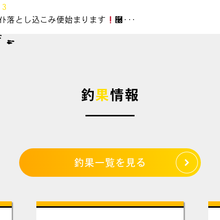
13
&ﾗｲﾄ落とし込こみ便始まります
࿠･･･
釣
果
情報
釣果一覧を見る