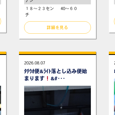
アジ
１８〜２３セン
40〜６０
チ
詳細を見る
2026.08.07
ﾀﾁｳｵ便&ﾗｲﾄ落とし込み便始
まります
&#･･･