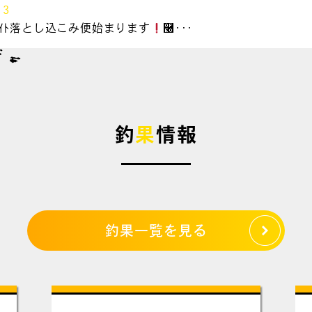
13
&ﾗｲﾄ落とし込こみ便始まります
࿠･･･
釣
果
情報
釣果一覧を見る