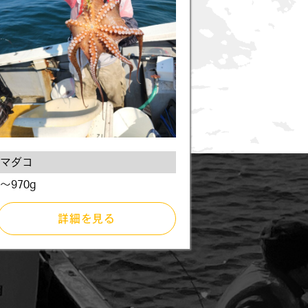
マダコ
～970g
詳細を見る