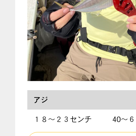
アジ
１８〜２３センチ
40〜