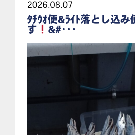
2026.08.07
ﾀﾁｳｵ便&ﾗｲﾄ落とし込
す
&#･･･