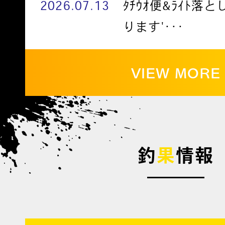
2026.07.13
ﾀﾁｳｵ便&ﾗｲﾄ落
ります'･･･
VIEW MORE
釣
果
情報