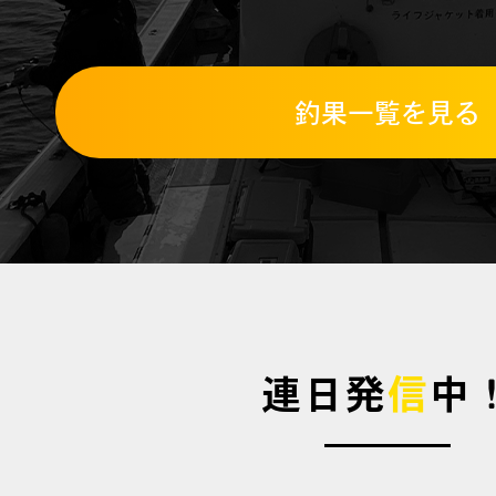
釣果一覧を見る
連日発
信
中