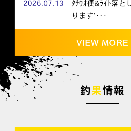
2026.07.13
ﾀﾁｳｵ便&ﾗｲﾄ落
ります'･･･
VIEW MORE
釣
果
情報