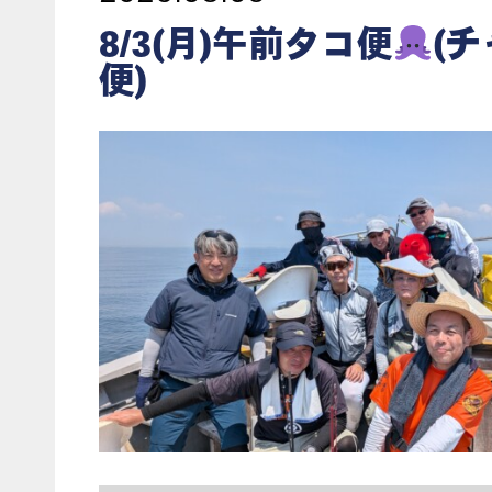
8/3(月)午前タコ便
(
便)