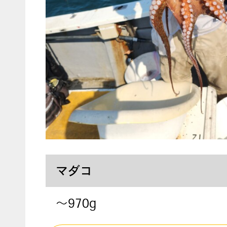
マダコ
～970g