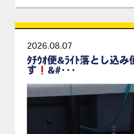
2026.08.07
ﾀﾁｳｵ便&ﾗｲﾄ落とし込
す
&#･･･