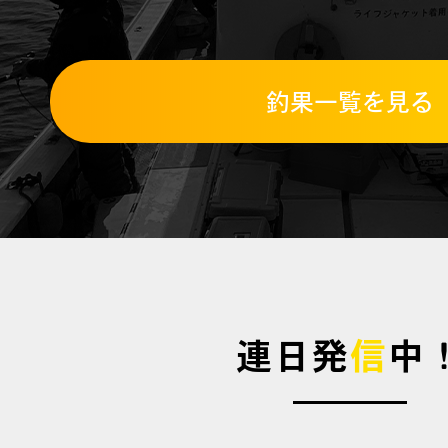
釣果一覧を見る
連日発
信
中