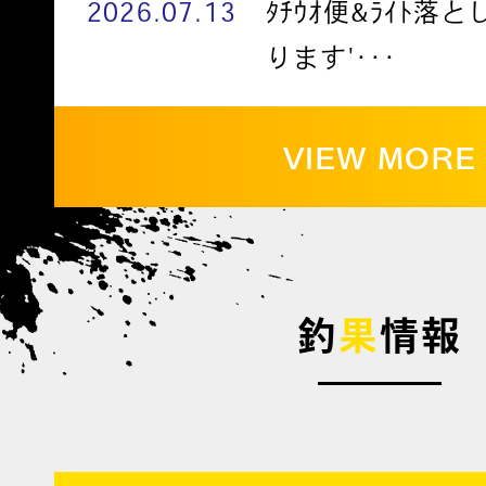
2026.07.13
ﾀﾁｳｵ便&ﾗｲﾄ落
ります'･･･
VIEW MORE
釣
果
情報