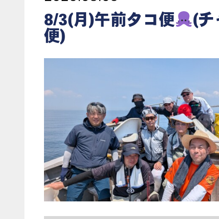
8/3(月)午前タコ便
(
便)