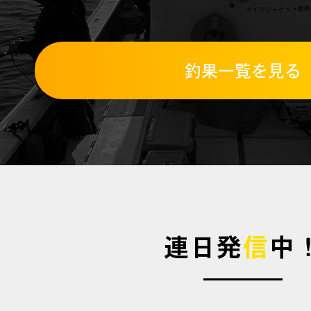
釣果一覧を見る
連日発
信
中