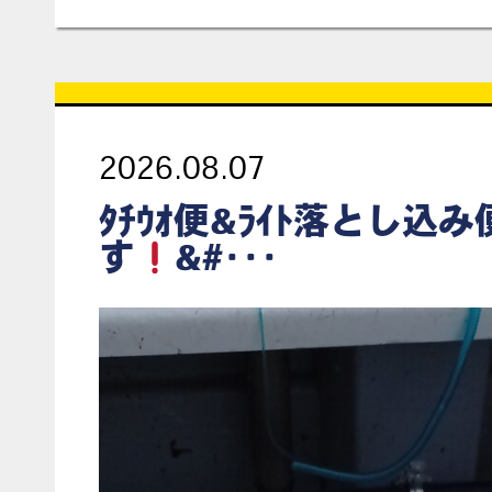
2026.08.07
ﾀﾁｳｵ便&ﾗｲﾄ落とし込
す
&#･･･