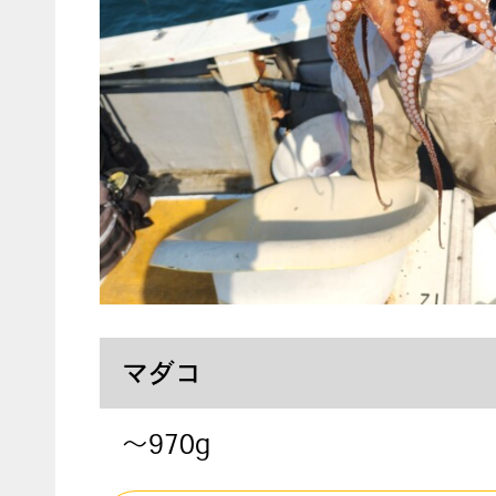
マダコ
～970g